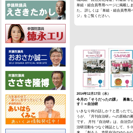
単組・組合員専用ぺージに掲載し
た。 詳しくは「単組・組合員専用
ジ」をご覧ください。
2014年12月17日（水）
今月の「そうだったの課」 募集
す！＝自治研
いきなり何の話しか？と思ったで
うが、『月刊自治研』への原稿の
です。 月刊『自治研』は、自治労
治研活動をつなぐ雑誌として、５
来、「創ろう、市民自治のゆたか