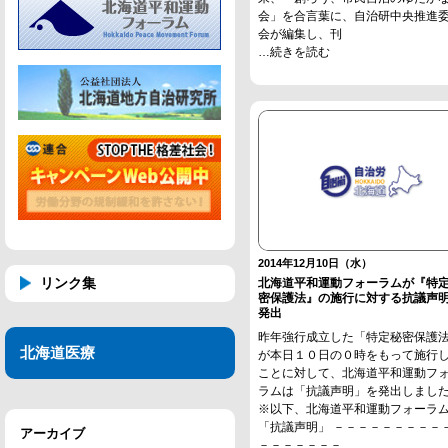
会」を合言葉に、自治研中央推進
会が編集し、刊
…続きを読む
2014年12月10日（水）
リンク集
北海道平和運動フォーラムが『特
密保護法』の施行に対する抗議声
発出
昨年強行成立した「特定秘密保護
北海道医療
が本日１０日の０時をもって施行
ことに対して、北海道平和運動フ
ラムは「抗議声明」を発出しまし
※以下、北海道平和運動フォーラ
「抗議声明」 －－－－－－－－－
アーカイブ
－－－－－－－