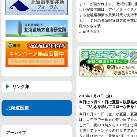
す！！が開かれます。 政権の座に
した安倍内閣は、アベノミックス
する金融緩和策や景気対策で支持
上げ、７月の参議院議員選挙を前
穏やかさを装
…続きを読む
リンク集
2013年06月21日（金）
今日は６月２１日は夏至＝脱原発
し「でんきを消してスローな夜を
北海道医療
今日６月２１日（金）が夏至。夏
は、１年中で一番日が長い日です
この日、夜の８時から１０時まで
を消してキャンドルの灯りでで過
アーカイブ
うと呼びかける「電気を消してス