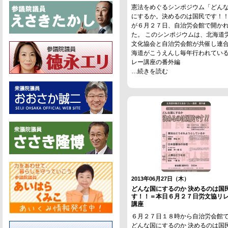
憲法をめぐるシンポジウム「どん
にするか。決めるのは国民です！
が６月２７日、自治労会館で開か
た。 このシンポジウムは、北海道
文化協会と自治労会館が共催し連
海道がこうえんし毎年行われてい
レー講座の番外編
…続きを読む
2013年06月27日（木）
どんな国にするのか 決めるのは国
す！！＝本日６月２７日労文協リ
講座
６月２７日１８時から自治労会館
どんな国にするのか 決めるのは国