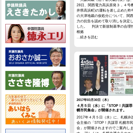
28日、関西電力高浜原発３，４号機
井県高浜町)の運転を差し止めた昨
の大津地裁の仮処分について、関
力の抗告を認めて取り消しを決定
した。 判決で新規制基準の合理
根拠
…続きを読む
2017年03月30日（木）
４月５日（水）に「STOP！共謀罪 
幌市民集会」が開催されます。
2017年４月５日（水）に、札幌弁
会主催の「STOP！共謀罪 札幌市
会」が開催されますのでご案内し