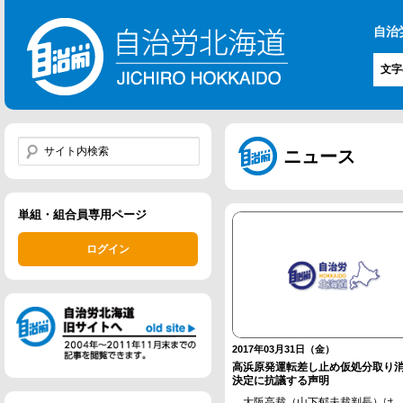
自治
文字
ニュース
単組・組合員専用ページ
ログイン
2017年03月31日（金）
高浜原発運転差し止め仮処分取り
決定に抗議する声明
大阪高裁（山下郁夫裁判長）は、