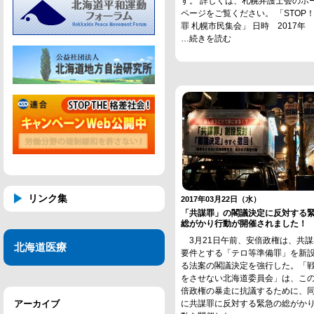
す。 詳しくは、札幌弁護士会のホ
ページをご覧ください。 「STOP
罪 札幌市民集会」 日時 2017年
…続きを読む
リンク集
2017年03月22日（水）
「共謀罪」の閣議決定に反対する
総がかり行動が開催されました！
3月21日午前、安倍政権は、共謀
北海道医療
要件とする「テロ等準備罪」を新
る法案の閣議決定を強行した。「
をさせない北海道委員会」は、こ
倍政権の暴走に抗議するために、
アーカイブ
に共謀罪に反対する緊急の総がか